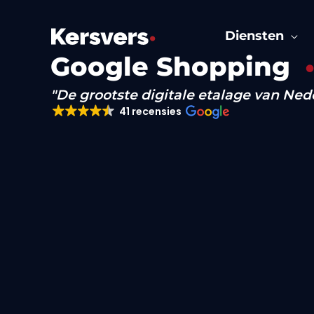
Ga
naar
Diensten
de
Google Shopping
inhoud
"De grootste digitale etalage van Ned
41 recensies