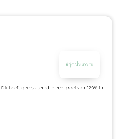
100
 Dit heeft geresulteerd in een groei van 220% in
De c
keer 