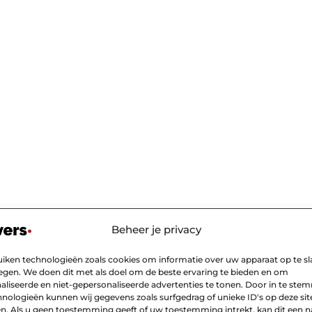
Beheer je privacy
uiken technologieën zoals cookies om informatie over uw apparaat op te sl
legen. We doen dit met als doel om de beste ervaring te bieden en om
aliseerde en niet-gepersonaliseerde advertenties te tonen. Door in te st
nologieën kunnen wij gegevens zoals surfgedrag of unieke ID's op deze sit
n. Als u geen toestemming geeft of uw toestemming intrekt, kan dit een n