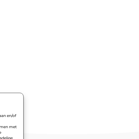
aan en/of
emmen met
e
adelige