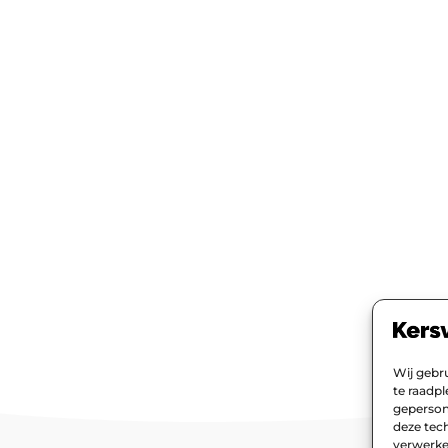
Wij gebr
te raadp
geperson
deze tech
verwerke