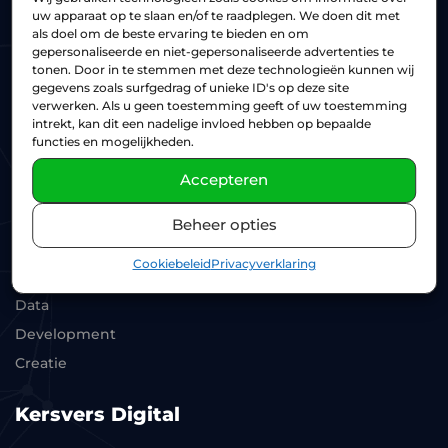
uw apparaat op te slaan en/of te raadplegen. We doen dit met
info@kersversdigital.nl
als doel om de beste ervaring te bieden en om
KvK: 77076338
gepersonaliseerde en niet-gepersonaliseerde advertenties te
tonen. Door in te stemmen met deze technologieën kunnen wij
gegevens zoals surfgedrag of unieke ID's op deze site
Adres
verwerken. Als u geen toestemming geeft of uw toestemming
intrekt, kan dit een nadelige invloed hebben op bepaalde
functies en mogelijkheden.
Randstad 22 13
1316 BN Almere
Accepteren
Beheer opties
Diensten
Cookiebeleid
Privacyverklaring
Marketing
Data
Development
Creatie
Kersvers Digital