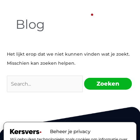
Ga
Zoek
naar
Blog
naar:
de
inhoud
Het lijkt erop dat we niet kunnen vinden wat je zoekt.
Misschien kan zoeken helpen.
Contact
Beheer je privacy
085 1 302 378
Wij gebruiken technologieën zoals cookies om informatie over