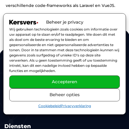
verschillende code-frameworks als Laravel en VueJS.
Laravel
VueJS
WordPress
Beheer je privacy
Wij gebruiken technologieën zoals cookies om informatie over
uw apparaat op te slaan en/of te raadplegen. We doen dit met
als doel om de beste ervaring te bieden en om
Contact
gepersonaliseerde en niet-gepersonaliseerde advertenties te
tonen. Door in te stemmen met deze technologieën kunnen wij
gegevens zoals surfgedrag of unieke ID's op deze site
085 1 302 378
verwerken. Als u geen toestemming geeft of uw toestemming
intrekt, kan dit een nadelige invloed hebben op bepaalde
info@kersversdigital.nl
functies en mogelijkheden.
KvK: 77076338
Accepteren
Adres
Beheer opties
Randstad 22 13
Cookiebeleid
Privacyverklaring
1316 BN Almere
Diensten