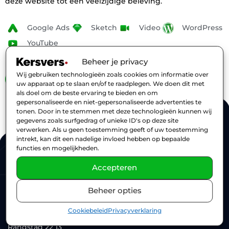
deze website tot een veelzijdige beleving.
Google Ads
Sketch
Video
WordPress
YouTube
Beheer je privacy
Wij gebruiken technologieën zoals cookies om informatie over
Bekijk de website
uw apparaat op te slaan en/of te raadplegen. We doen dit met
als doel om de beste ervaring te bieden en om
gepersonaliseerde en niet-gepersonaliseerde advertenties te
tonen. Door in te stemmen met deze technologieën kunnen wij
Contact
gegevens zoals surfgedrag of unieke ID's op deze site
verwerken. Als u geen toestemming geeft of uw toestemming
intrekt, kan dit een nadelige invloed hebben op bepaalde
085 1 302 378
functies en mogelijkheden.
info@kersversdigital.nl
Accepteren
KvK: 77076338
Beheer opties
Adres
Cookiebeleid
Privacyverklaring
Randstad 22 13